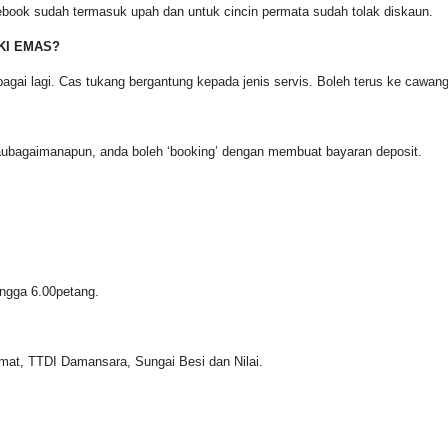
ebook sudah termasuk upah dan untuk cincin permata sudah tolak diskaun.
IKI EMAS?
lbagai lagi. Cas tukang bergantung kepada jenis servis. Boleh terus ke cawan
aubagaimanapun, anda boleh ‘booking’ dengan membuat bayaran deposit.
ingga 6.00petang.
mat, TTDI Damansara, Sungai Besi dan Nilai.