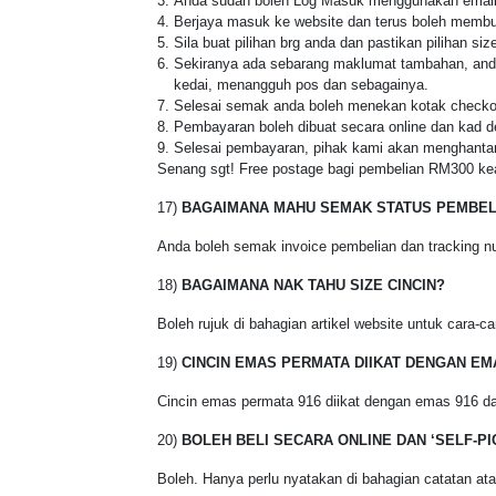
Anda sudah boleh Log Masuk menggunakan email 
Berjaya masuk ke website dan terus boleh membuat
Sila buat pilihan brg anda dan pastikan pilihan s
Sekiranya ada sebarang maklumat tambahan, anda 
kedai, menangguh pos dan sebagainya.
Selesai semak anda boleh menekan kotak check
Pembayaran boleh dibuat secara online dan kad deb
Selesai pembayaran, pihak kami akan menghantar
Senang sgt! Free postage bagi pembelian RM300 ke
17)
BAGAIMANA MAHU SEMAK STATUS PEMBEL
Anda boleh semak invoice pembelian dan tracking nu
18)
BAGAIMANA NAK TAHU SIZE CINCIN?
Boleh rujuk di bahagian artikel website untuk cara-car
19)
CINCIN EMAS PERMATA DIIKAT DENGAN EM
Cincin emas permata 916 diikat dengan emas 916 da
20)
BOLEH BELI SECARA ONLINE DAN ‘SELF-PI
Boleh. Hanya perlu nyatakan di bahagian catatan a