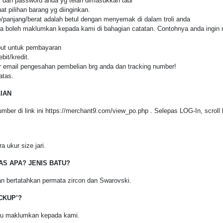
dan password anda yg telah dimasukkan tadi
 pilihan barang yg diinginkan.
ize/panjang/berat adalah betul dengan menyemak di dalam troli anda
boleh maklumkan kepada kami di bahagian catatan. Contohnya anda ingin res
out untuk pembayaran
it/kredit.
 email pengesahan pembelian brg anda dan tracking number!
atas.
IAN
mber di link ini
https://merchant9.com/view_po.php
. Selepas LOG-In, scroll
a ukur size jari.
AS APA? JENIS BATU?
n bertatahkan permata zircon dan Swarovski.
CKUP’?
tau maklumkan kepada kami.