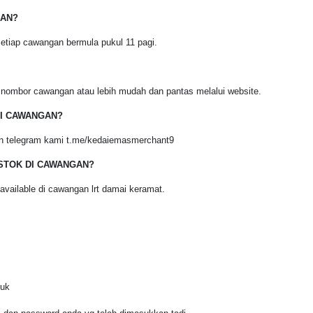
RAN?
 setiap cawangan bermula pukul 11 pagi.
 nombor cawangan atau lebih mudah dan pantas melalui website.
DI CAWANGAN?
luran telegram kami t.me/kedaiemasmerchant9
STOK DI CAWANGAN?
vailable di cawangan lrt damai keramat.
suk