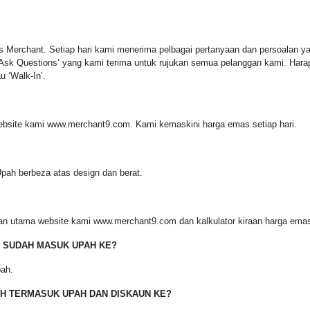
Merchant. Setiap hari kami menerima pelbagai pertanyaan dan persoalan yan
ly Ask Questions’ yang kami terima untuk rujukan semua pelanggan kami. Ha
 ‘Walk-In’.
ebsite kami
www.merchant9.com
. Kami kemaskini harga emas setiap hari.
h berbeza atas design dan berat.
aman utama website kami
www.merchant9.com
dan kalkulator kiraan harga emas
 SUDAH MASUK UPAH KE?
pah.
H TERMASUK UPAH DAN DISKAUN KE?