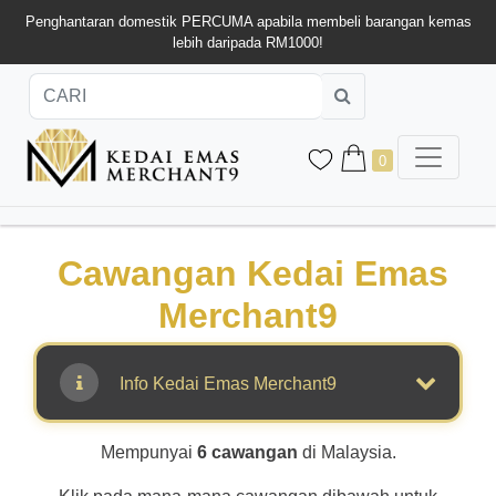
Penghantaran domestik PERCUMA apabila membeli barangan kemas
lebih daripada RM1000!
0
Cawangan Kedai Emas
Merchant9
Info Kedai Emas Merchant9
Mempunyai
6 cawangan
di Malaysia.