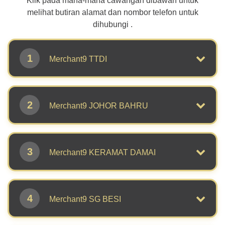
Klik pada mana-mana cawangan dibawah untuk
melihat butiran alamat dan nombor telefon untuk
dihubungi .
1
Merchant9 TTDI
2
Merchant9 JOHOR BAHRU
3
Merchant9 KERAMAT DAMAI
4
Merchant9 SG BESI