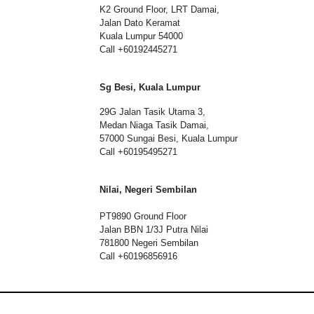
K2 Ground Floor, LRT Damai,
Jalan Dato Keramat
Kuala Lumpur 54000
Call +60192445271
Sg Besi, Kuala Lumpur
29G Jalan Tasik Utama 3,
Medan Niaga Tasik Damai,
57000 Sungai Besi, Kuala Lumpur
Call +6
0195495271
Nilai, Negeri Sembilan
PT9890 Ground Floor
Jalan BBN 1/3J Putra Nilai
781800 Negeri Sembilan
Call +6
0196856916