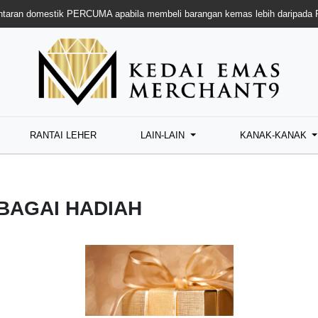
taran domestik PERCUMA apabila membeli barangan kemas lebih daripada
RANTAI LEHER
LAIN-LAIN
KANAK-KANAK
BAGAI HADIAH