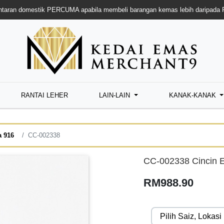
taran domestik PERCUMA apabila membeli barangan kemas lebih daripada
RANTAI LEHER
LAIN-LAIN
KANAK-KANAK
a 916
CC-002338
CC-002338 Cincin 
RM988.90