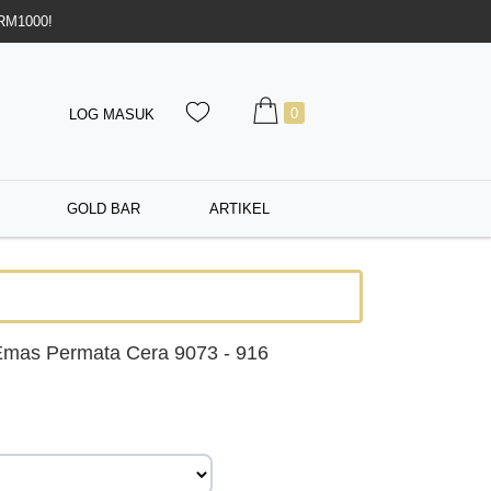
 RM1000!
0
LOG MASUK
GOLD BAR
ARTIKEL
Emas Permata Cera 9073 - 916