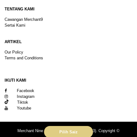
TENTANG KAMI
Cawangan Merchant9
Sertai Kami
ARTIKEL
Our Policy
Terms and Conditions
Sitemap
IKUTI KAMI
Facebook
Instagram
Tiktok
Youtube
Merchant Nine Sdn Bhd (No. 201601039113). Copyright ©
Pilih Saiz
2026.All rights reserved.