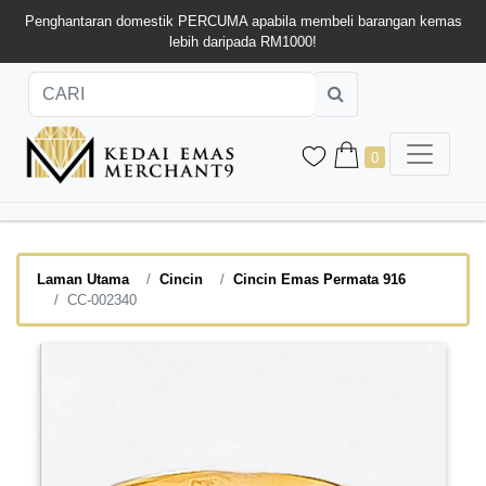
Penghantaran domestik PERCUMA apabila membeli barangan kemas
lebih daripada RM1000!
0
Laman Utama
Cincin
Cincin Emas Permata 916
CC-002340