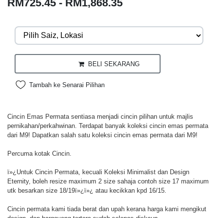
RM725.45 - RM1,868.35
BELI SEKARANG
Tambah ke Senarai Pilihan
Cincin Emas Permata sentiasa menjadi cincin pilihan untuk majlis
pernikahan/perkahwinan. Terdapat banyak koleksi cincin emas permata
dari M9! Dapatkan salah satu koleksi cincin emas permata dari M9!
Percuma kotak Cincin.
ï»¿Untuk Cincin Permata, kecuali Koleksi Minimalist dan Design
Eternity, boleh resize maximum 2 size sahaja contoh size 17 maximum
utk besarkan size 18/19ï»¿ï»¿ atau kecikkan kpd 16/15.
Cincin permata kami tiada berat dan upah kerana harga kami mengikut