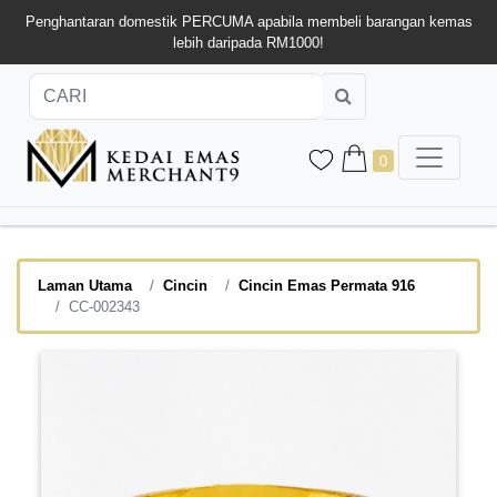
Penghantaran domestik PERCUMA apabila membeli barangan kemas
lebih daripada RM1000!
0
Laman Utama
Cincin
Cincin Emas Permata 916
CC-002343