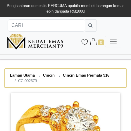
Penghantaran domestik PERCUMA apabila membeli barangan kemas
lebih daripada RM1000!
0
Laman Utama
Cincin
Cincin Emas Permata 916
CC-002679