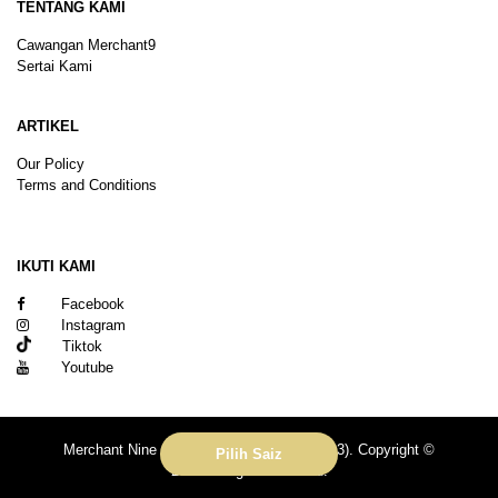
TENTANG KAMI
Cawangan Merchant9
Sertai Kami
ARTIKEL
Our Policy
Terms and Conditions
Sitemap
IKUTI KAMI
Facebook
Instagram
Tiktok
Youtube
Merchant Nine Sdn Bhd (No. 201601039113). Copyright ©
Pilih Saiz
2026.All rights reserved.