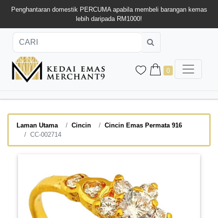
Penghantaran domestik PERCUMA apabila membeli barangan kemas
lebih daripada RM1000!
0
Laman Utama
Cincin
Cincin Emas Permata 916
CC-002714