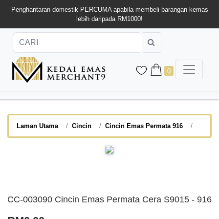
Penghantaran domestik PERCUMA apabila membeli barangan kemas
lebih daripada RM1000!
0
Laman Utama
Cincin
Cincin Emas Permata 916
CC-003090 Cincin Emas Permata Cera S9015 - 916