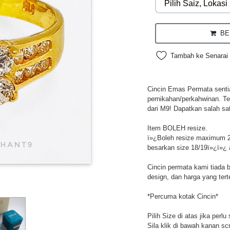
BEL
Tambah ke Senarai 
Cincin Emas Permata sentias
pernikahan/perkahwinan. Te
dari M9! Dapatkan salah sa
Item BOLEH resize.
ï»¿Boleh resize maximum 2
besarkan size 18/19ï»¿ï»¿ 
Cincin permata kami tiada 
design, dan harga yang tert
*Percuma kotak Cincin*
Pilih Size di atas jika perl
Sila klik di bawah kanan sc