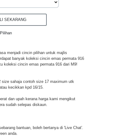
I SEKARANG
Pilihan
a menjadi cincin pilihan untuk majlis
rdapat banyak koleksi cincin emas permata 916
tu koleksi cincin emas permata 916 dari M9!
 size sahaja contoh size 17 maximum utk
atau kecikkan kpd 16/15.
berat dan upah kerana harga kami mengikut
era sudah selepas diskaun.
u sebarang bantuan, boleh bertanya di 'Live Chat'.
reen anda.