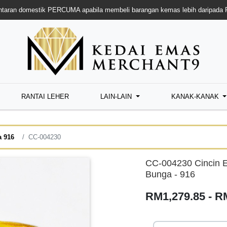
taran domestik PERCUMA apabila membeli barangan kemas lebih daripada
RANTAI LEHER
LAIN-LAIN
KANAK-KANAK
a 916
CC-004230
CC-004230 Cincin 
Bunga - 916
RM1,279.85 - R