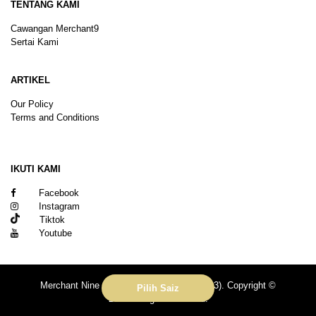
TENTANG KAMI
Cawangan Merchant9
Sertai Kami
ARTIKEL
Our Policy
Terms and Conditions
Sitemap
IKUTI KAMI
Facebook
Instagram
Tiktok
Youtube
Merchant Nine Sdn Bhd (No. 201601039113). Copyright ©
Pilih Saiz
2026.All rights reserved.