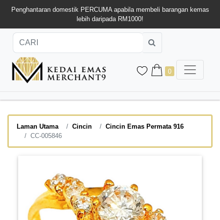
Penghantaran domestik PERCUMA apabila membeli barangan kemas
lebih daripada RM1000!
0
Laman Utama
Cincin
Cincin Emas Permata 916
CC-005846