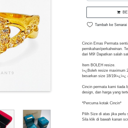
BEL
Tambah ke Senarai 
Cincin Emas Permata sentias
pernikahan/perkahwinan. Te
dari M9! Dapatkan salah sa
Item BOLEH resize.
ï»¿Boleh resize maximum 2
besarkan size 18/19ï»¿ï»¿ 
Cincin permata kami tiada 
design, dan harga yang tert
*Percuma kotak Cincin*
Pilih Size di atas jika perl
Sila klik di bawah kanan sc