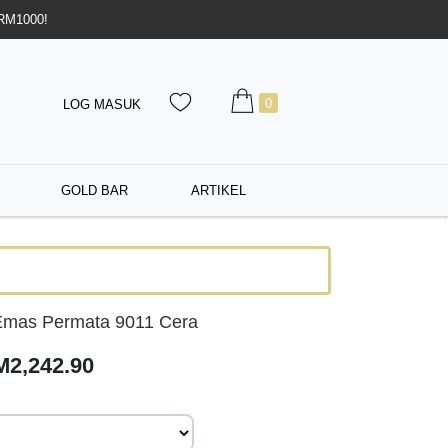
 RM1000!
0
LOG MASUK
GOLD BAR
ARTIKEL
Emas Permata 9011 Cera
M2,242.90