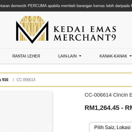
taran domestik PERCUMA apabila membeli barangan kemas lebih daripada
RANTAI LEHER
LAIN-LAIN
KANAK-KANAK
a 916
CC-006614
CC-006614 Cincin 
RM1,264.45 - R