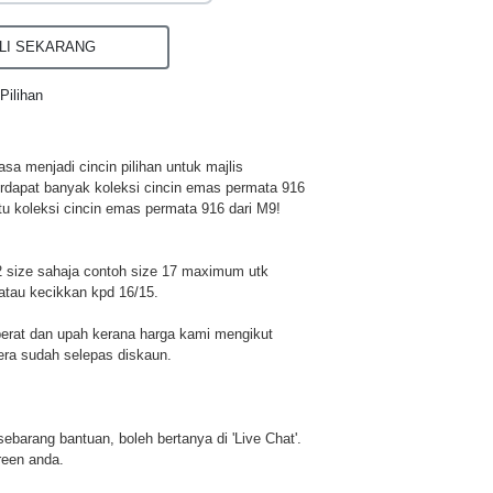
I SEKARANG
Pilihan
a menjadi cincin pilihan untuk majlis
rdapat banyak koleksi cincin emas permata 916
tu koleksi cincin emas permata 916 dari M9!
 size sahaja contoh size 17 maximum utk
atau kecikkan kpd 16/15.
berat dan upah kerana harga kami mengikut
era sudah selepas diskaun.
u sebarang bantuan, boleh bertanya di 'Live Chat'.
reen anda.