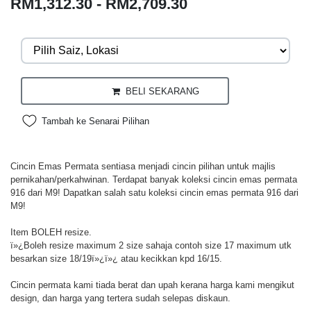
RM1,312.30 - RM2,709.30
BELI SEKARANG
Tambah ke Senarai Pilihan
Cincin Emas Permata sentiasa menjadi cincin pilihan untuk majlis
pernikahan/perkahwinan. Terdapat banyak koleksi cincin emas permata
916 dari M9! Dapatkan salah satu koleksi cincin emas permata 916 dari
M9!
Item BOLEH resize.
ï»¿Boleh resize maximum 2 size sahaja contoh size 17 maximum utk
besarkan size 18/19ï»¿ï»¿ atau kecikkan kpd 16/15.
Cincin permata kami tiada berat dan upah kerana harga kami mengikut
design, dan harga yang tertera sudah selepas diskaun.