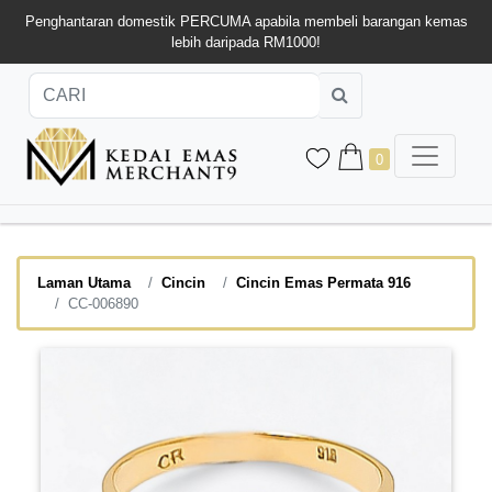
Penghantaran domestik PERCUMA apabila membeli barangan kemas
lebih daripada RM1000!
0
Laman Utama
Cincin
Cincin Emas Permata 916
CC-006890