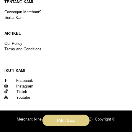
TENTANG KAMI
Cawangan Merchant9
Sertai Kami
ARTIKEL
Our Policy
Terms and Conditions
Sitemap
IKUTI KAMI
Facebook
Instagram
Tiktok
Youtube
Merchant Nine Sdn Bhd (No. 201601039113). Copyright ©
Pilih Saiz
2026.All rights reserved.