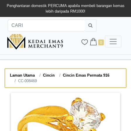
Penghantaran domestik PERCUMA apabila membeli barangan kemas
lebih daripada RM1000!
0
Laman Utama
Cincin
Cincin Emas Permata 916
CC-008469