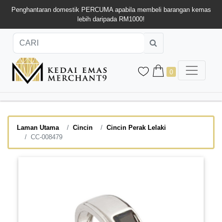
Penghantaran domestik PERCUMA apabila membeli barangan kemas
lebih daripada RM1000!
0
Laman Utama
Cincin
Cincin Perak Lelaki
CC-008479