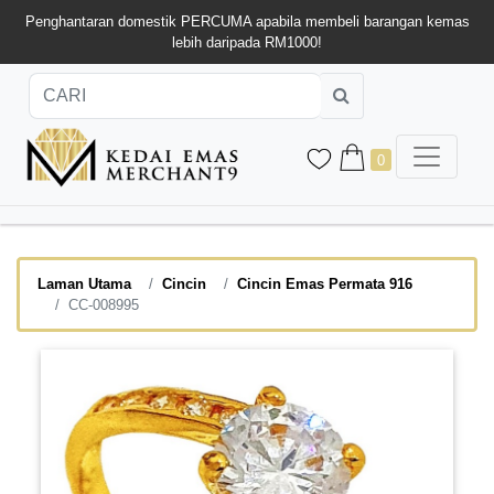
Penghantaran domestik PERCUMA apabila membeli barangan kemas
lebih daripada RM1000!
0
Laman Utama
Cincin
Cincin Emas Permata 916
CC-008995