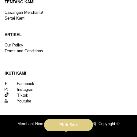
TENTANG KAMI
Cawangan Merchant9
Sertai Kami
ARTIKEL
Our Policy
Terms and Conditions
Sitemap
IKUTI KAMI
Facebook
Instagram
Tiktok
Youtube
Merchant Nine Sdn Bhd (No. 201601039113). Copyright ©
Pilih Saiz
2026.All rights reserved.