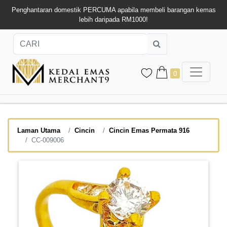
Penghantaran domestik PERCUMA apabila membeli barangan kemas
lebih daripada RM1000!
0
Laman Utama
Cincin
Cincin Emas Permata 916
CC-009006