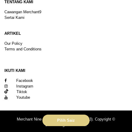
TENTANG KAMI
Cawangan Merchant9
Sertai Kami
ARTIKEL
Our Policy
Terms and Conditions
Sitemap
IKUTI KAMI
Facebook
Instagram
Tiktok
Youtube
Merchant Nine Sdn Bhd (No. 201601039113). Copyright ©
Pilih Saiz
2026.All rights reserved.