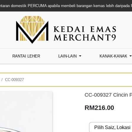
taran domestik PERCUMA apabila membeli barangan kemas lebih daripada
RANTAI LEHER
LAIN-LAIN
KANAK-KANAK
CC-009327
CC-009327 Cincin P
RM216.00