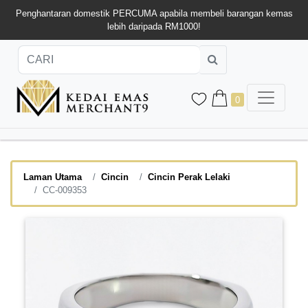
Penghantaran domestik PERCUMA apabila membeli barangan kemas
lebih daripada RM1000!
0
Laman Utama
Cincin
Cincin Perak Lelaki
CC-009353