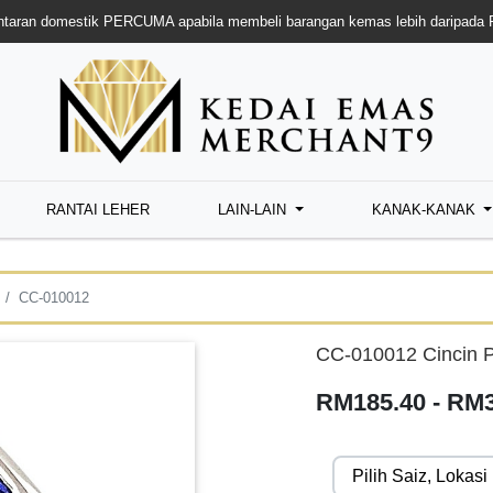
taran domestik PERCUMA apabila membeli barangan kemas lebih daripada
RANTAI LEHER
LAIN-LAIN
KANAK-KANAK
CC-010012
CC-010012 Cincin P
RM185.40 - RM3