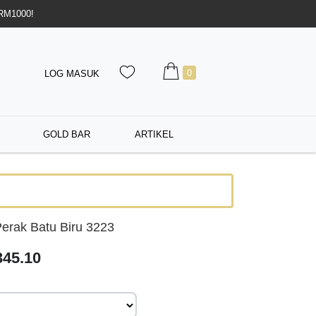
 RM1000!
0
LOG MASUK
GOLD BAR
ARTIKEL
erak Batu Biru 3223
45.10