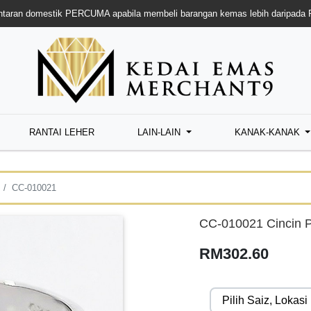
taran domestik PERCUMA apabila membeli barangan kemas lebih daripada
RANTAI LEHER
LAIN-LAIN
KANAK-KANAK
CC-010021
CC-010021 Cincin P
RM302.60