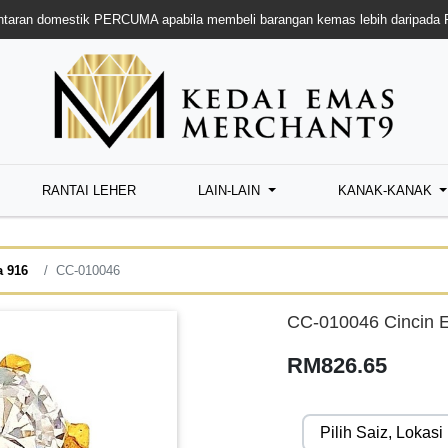
taran domestik PERCUMA apabila membeli barangan kemas lebih daripada
RANTAI LEHER
LAIN-LAIN
KANAK-KANAK
a 916
CC-010046
CC-010046 Cincin 
RM826.65