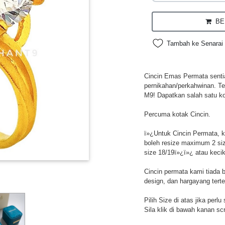
BEL
Tambah ke Senarai 
Cincin Emas Permata sentias
pernikahan/perkahwinan. Te
M9! Dapatkan salah satu ko
Percuma kotak Cincin.
ï»¿Untuk Cincin Permata, ke
boleh resize maximum 2 si
size 18/19ï»¿ï»¿ atau keci
Cincin permata kami tiada 
design, dan hargayang tert
Pilih Size di atas jika perl
Sila klik di bawah kanan sc