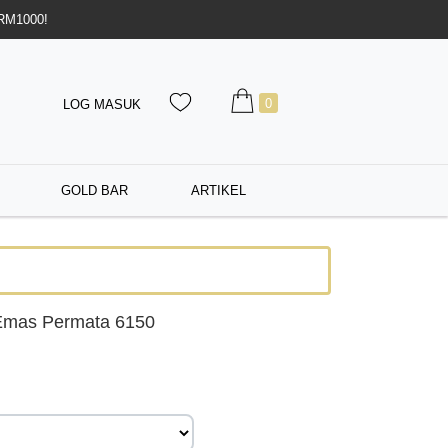
 RM1000!
0
LOG MASUK
GOLD BAR
ARTIKEL
Emas Permata 6150