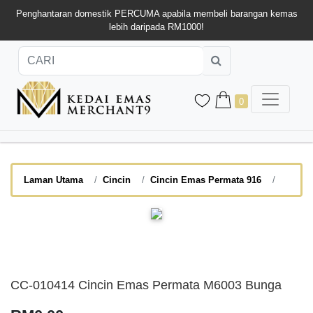
Penghantaran domestik PERCUMA apabila membeli barangan kemas
lebih daripada RM1000!
0
Laman Utama
Cincin
Cincin Emas Permata 916
CC-010414 Cincin Emas Permata M6003 Bunga