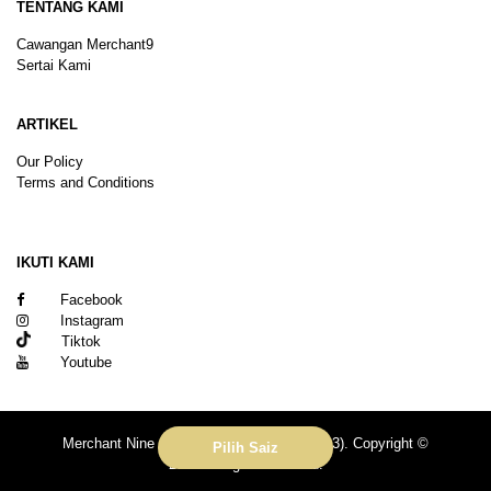
TENTANG KAMI
Cawangan Merchant9
Sertai Kami
ARTIKEL
Our Policy
Terms and Conditions
Sitemap
IKUTI KAMI
Facebook
Instagram
Tiktok
Youtube
Merchant Nine Sdn Bhd (No. 201601039113). Copyright ©
Pilih Saiz
2026.All rights reserved.