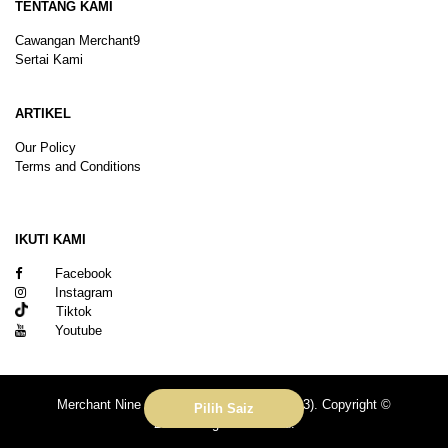
TENTANG KAMI
Cawangan Merchant9
Sertai Kami
ARTIKEL
Our Policy
Terms and Conditions
Sitemap
IKUTI KAMI
Facebook
Instagram
Tiktok
Youtube
Merchant Nine Sdn Bhd (No. 201601039113). Copyright ©
Pilih Saiz
2026.All rights reserved.