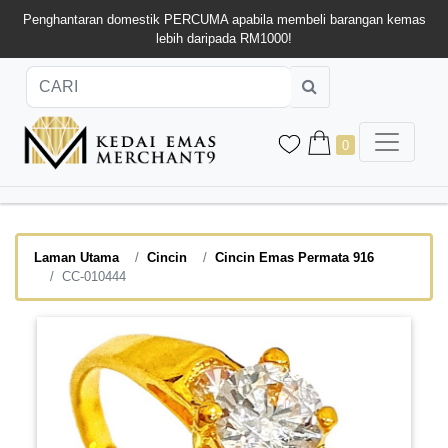
Penghantaran domestik PERCUMA apabila membeli barangan kemas
lebih daripada RM1000!
0
Laman Utama
Cincin
Cincin Emas Permata 916
CC-010444