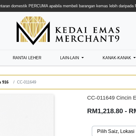
taran domestik PERCUMA apabila membeli barangan kemas lebih daripada
RANTAI LEHER
LAIN-LAIN
KANAK-KANAK
a 916
CC-011649
CC-011649 Cincin 
RM1,218.80 - R