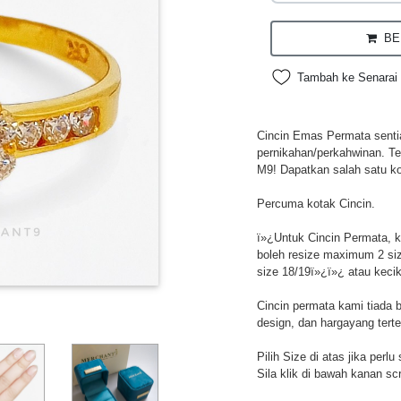
BEL
Tambah ke Senarai 
Cincin Emas Permata sentias
pernikahan/perkahwinan. Te
M9! Dapatkan salah satu ko
Percuma kotak Cincin.
ï»¿Untuk Cincin Permata, ke
boleh resize maximum 2 si
size 18/19ï»¿ï»¿ atau keci
Cincin permata kami tiada 
design, dan hargayang tert
Pilih Size di atas jika perl
Sila klik di bawah kanan sc