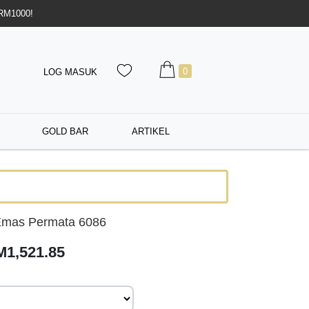
 RM1000!
0
LOG MASUK
GOLD BAR
ARTIKEL
Emas Permata 6086
M1,521.85