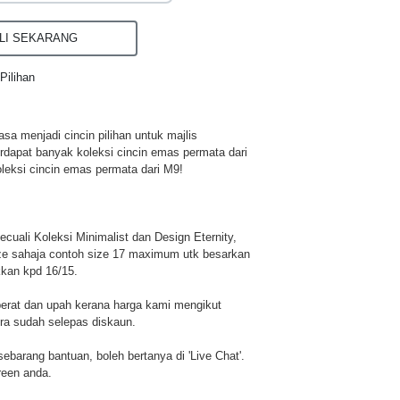
I SEKARANG
Pilihan
a menjadi cincin pilihan untuk majlis
rdapat banyak koleksi cincin emas permata dari
leksi cincin emas permata dari M9!
cuali Koleksi Minimalist dan Design Eternity,
ze sahaja contoh size 17 maximum utk besarkan
kkan kpd 16/15.
berat dan upah kerana harga kami mengikut
era sudah selepas diskaun.
u sebarang bantuan, boleh bertanya di 'Live Chat'.
reen anda.