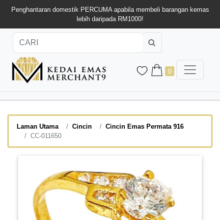
Penghantaran domestik PERCUMA apabila membeli barangan kemas
lebih daripada RM1000!
0
Laman Utama
Cincin
Cincin Emas Permata 916
CC-011650