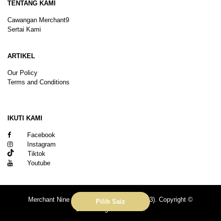
TENTANG KAMI
Cawangan Merchant9
Sertai Kami
ARTIKEL
Our Policy
Terms and Conditions
Sitemap
IKUTI KAMI
Facebook
Instagram
Tiktok
Youtube
Merchant Nine Sdn Bhd (No. 201601039113). Copyright ©
Pilih Saiz
2026.All rights reserved.