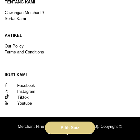
TENTANG KAMI
Cawangan Merchant9
Sertai Kami
ARTIKEL
Our Policy
Terms and Conditions
Sitemap
IKUTI KAMI
Facebook
Instagram
Tiktok
Youtube
Merchant Nine Sdn Bhd (No. 201601039113). Copyright ©
Pilih Saiz
2026.All rights reserved.