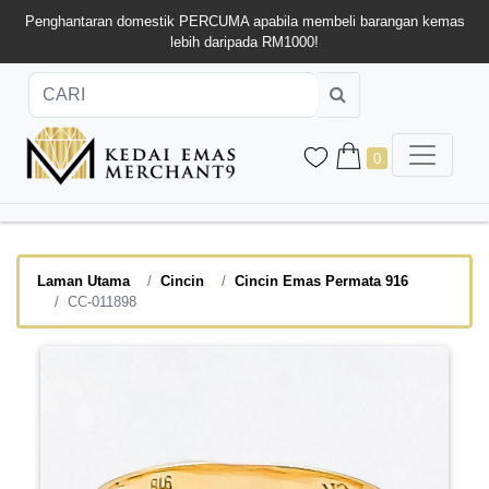
Penghantaran domestik PERCUMA apabila membeli barangan kemas
lebih daripada RM1000!
0
Laman Utama
Cincin
Cincin Emas Permata 916
CC-011898