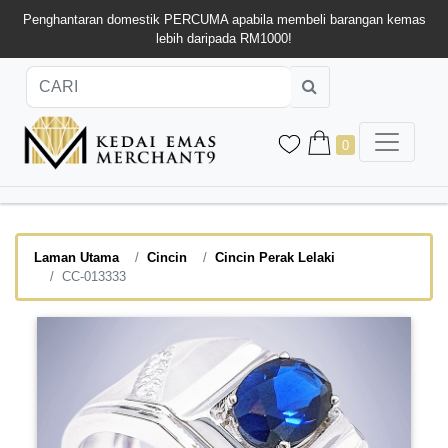
Penghantaran domestik PERCUMA apabila membeli barangan kemas
lebih daripada RM1000!
0
Laman Utama
Cincin
Cincin Perak Lelaki
CC-013333