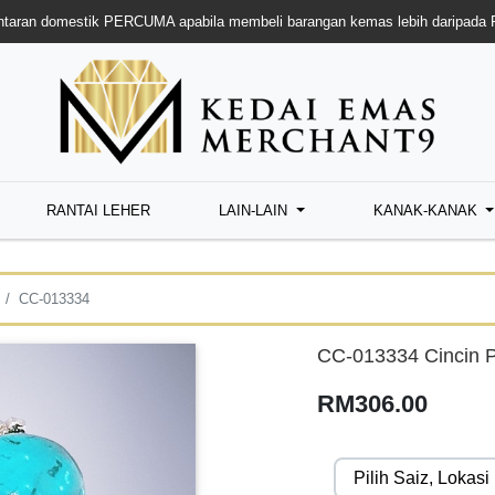
taran domestik PERCUMA apabila membeli barangan kemas lebih daripada
RANTAI LEHER
LAIN-LAIN
KANAK-KANAK
CC-013334
CC-013334 Cincin P
RM306.00