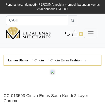
Penghantaran domestik PERCUMA apabila membeli barangan kemas
lebih daripada RM1000!
0
Laman Utama
Cincin
Cincin Emas Fashion
CC-013593 Cincin Emas Sauh Kendi 2 Layer
Chrome