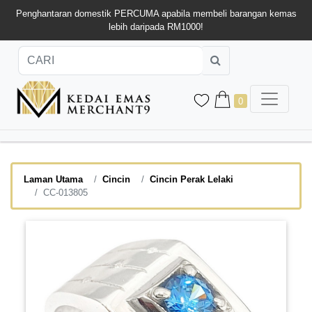
Penghantaran domestik PERCUMA apabila membeli barangan kemas
lebih daripada RM1000!
0
Laman Utama
Cincin
Cincin Perak Lelaki
CC-013805