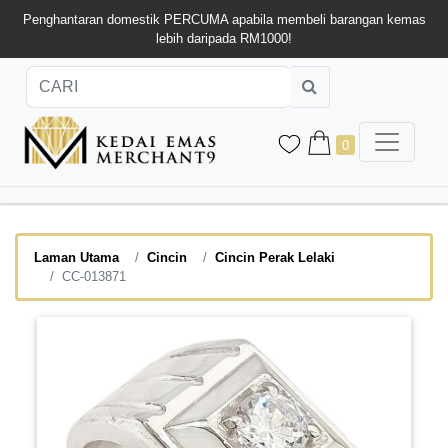
Penghantaran domestik PERCUMA apabila membeli barangan kemas
lebih daripada RM1000!
0
Laman Utama
Cincin
Cincin Perak Lelaki
CC-013871