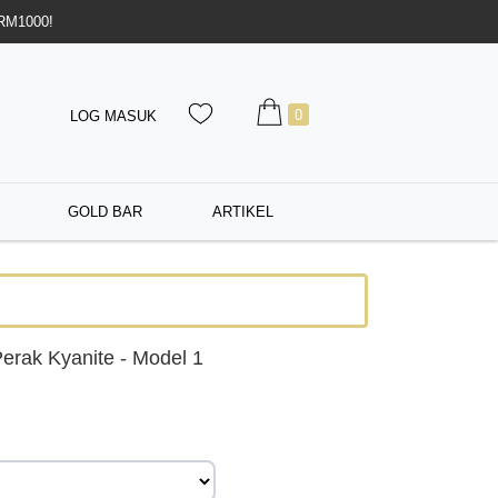
 RM1000!
0
LOG MASUK
GOLD BAR
ARTIKEL
erak Kyanite - Model 1