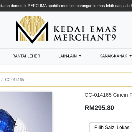
taran domestik PERCUMA apabila membeli barangan kemas lebih daripada
RANTAI LEHER
LAIN-LAIN
KANAK-KANAK
CC-014165
CC-014165 Cincin P
RM295.80