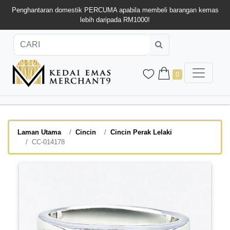
Penghantaran domestik PERCUMA apabila membeli barangan kemas
lebih daripada RM1000!
0
Laman Utama
Cincin
Cincin Perak Lelaki
CC-014178