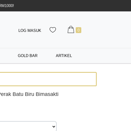
 RM1000!
0
LOG MASUK
GOLD BAR
ARTIKEL
erak Batu Biru Bimasakti