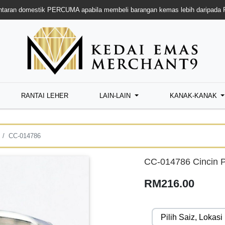
taran domestik PERCUMA apabila membeli barangan kemas lebih daripada
RANTAI LEHER
LAIN-LAIN
KANAK-KANAK
CC-014786
CC-014786 Cincin P
RM216.00