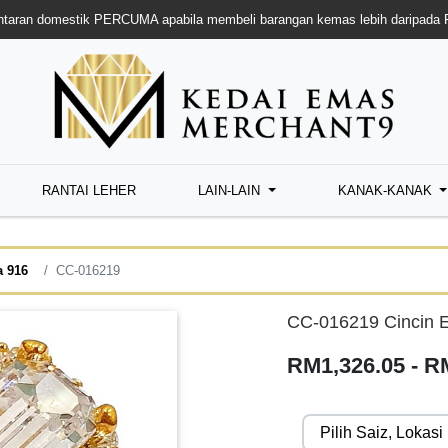
taran domestik PERCUMA apabila membeli barangan kemas lebih daripada
RANTAI LEHER
LAIN-LAIN
KANAK-KANAK
a 916
CC-016219
CC-016219 Cincin 
RM1,326.05 - R