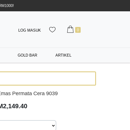
 RM1000!
0
LOG MASUK
GOLD BAR
ARTIKEL
Emas Permata Cera 9039
M2,149.40