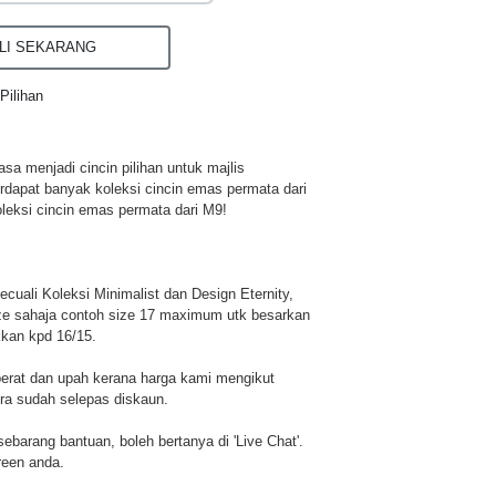
I SEKARANG
Pilihan
a menjadi cincin pilihan untuk majlis
rdapat banyak koleksi cincin emas permata dari
leksi cincin emas permata dari M9!
cuali Koleksi Minimalist dan Design Eternity,
ze sahaja contoh size 17 maximum utk besarkan
kkan kpd 16/15.
berat dan upah kerana harga kami mengikut
era sudah selepas diskaun.
u sebarang bantuan, boleh bertanya di 'Live Chat'.
reen anda.