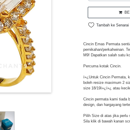
BEL
Tambah ke Senarai 
Cincin Emas Permata sentias
pernikahan/perkahwinan. Te
M9! Dapatkan salah satu ko
Percuma kotak Cincin.
ï»¿Untuk Cincin Permata, ke
boleh resize maximum 2 si
size 18/19ï»¿ï»¿ atau keci
Cincin permata kami tiada 
design, dan hargayang tert
Pilih Size di atas jika perl
Sila klik di bawah kanan sc