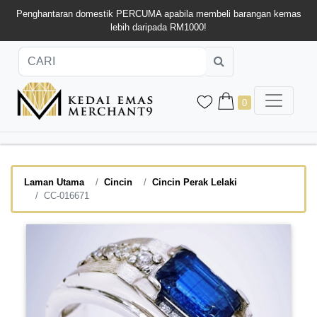
Penghantaran domestik PERCUMA apabila membeli barangan kemas
lebih daripada RM1000!
0
Laman Utama
Cincin
Cincin Perak Lelaki
CC-016671