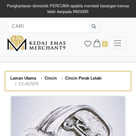
Penghantaran domestik PERCUMA apabila membeli barangan kemas
lebih daripada RM1000!
0
Laman Utama
Cincin
Cincin Perak Lelaki
CC-017074