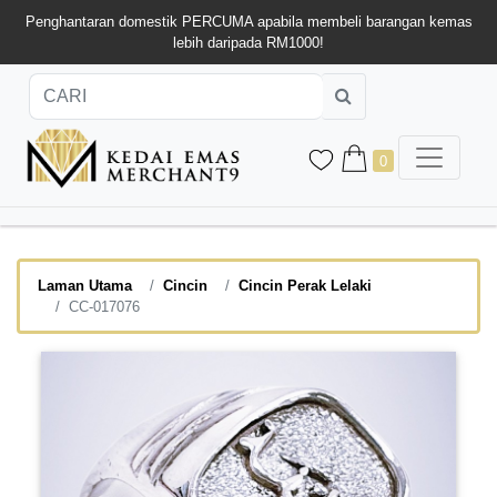
Penghantaran domestik PERCUMA apabila membeli barangan kemas
lebih daripada RM1000!
0
Laman Utama
Cincin
Cincin Perak Lelaki
CC-017076