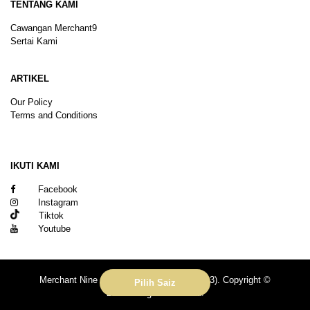
TENTANG KAMI
Cawangan Merchant9
Sertai Kami
ARTIKEL
Our Policy
Terms and Conditions
Sitemap
IKUTI KAMI
Facebook
Instagram
Tiktok
Youtube
Merchant Nine Sdn Bhd (No. 201601039113). Copyright ©
Pilih Saiz
2026.All rights reserved.