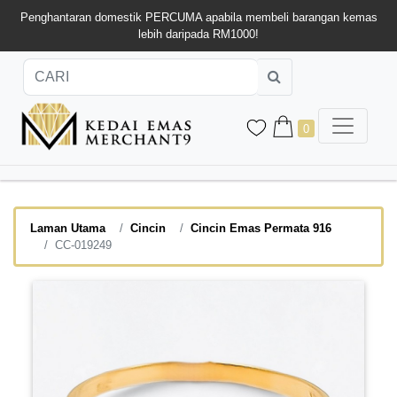
Penghantaran domestik PERCUMA apabila membeli barangan kemas
lebih daripada RM1000!
0
Laman Utama
Cincin
Cincin Emas Permata 916
CC-019249