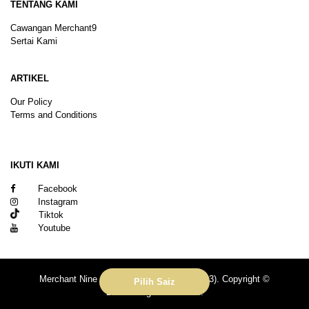
TENTANG KAMI
Cawangan Merchant9
Sertai Kami
ARTIKEL
Our Policy
Terms and Conditions
Sitemap
IKUTI KAMI
Facebook
Instagram
Tiktok
Youtube
Merchant Nine Sdn Bhd (No. 201601039113). Copyright ©
Pilih Saiz
2026.All rights reserved.