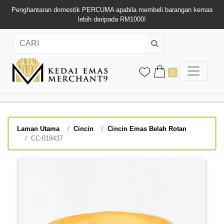
Penghantaran domestik PERCUMA apabila membeli barangan kemas
lebih daripada RM1000!
0
Laman Utama
Cincin
Cincin Emas Belah Rotan
CC-019437