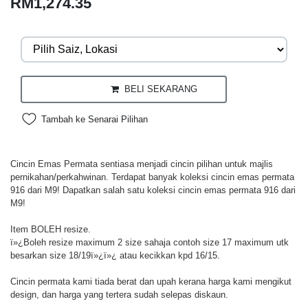
RM1,274.35
BELI SEKARANG
Tambah ke Senarai Pilihan
Cincin Emas Permata sentiasa menjadi cincin pilihan untuk majlis
pernikahan/perkahwinan. Terdapat banyak koleksi cincin emas permata
916 dari M9! Dapatkan salah satu koleksi cincin emas permata 916 dari
M9!
Item BOLEH resize.
ï»¿Boleh resize maximum 2 size sahaja contoh size 17 maximum utk
besarkan size 18/19ï»¿ï»¿ atau kecikkan kpd 16/15.
Cincin permata kami tiada berat dan upah kerana harga kami mengikut
design, dan harga yang tertera sudah selepas diskaun.