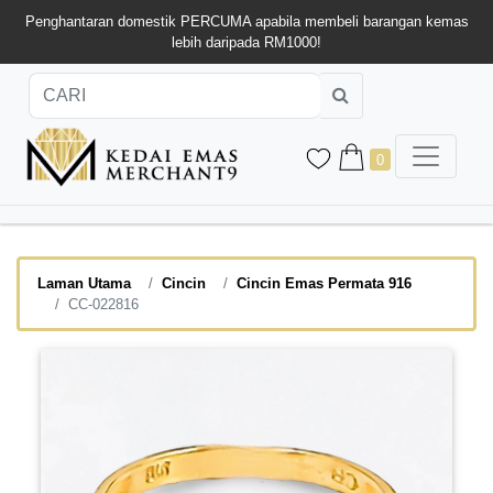
Penghantaran domestik PERCUMA apabila membeli barangan kemas
lebih daripada RM1000!
0
Laman Utama
Cincin
Cincin Emas Permata 916
CC-022816