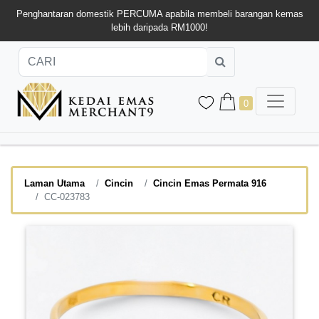
Penghantaran domestik PERCUMA apabila membeli barangan kemas
lebih daripada RM1000!
0
Laman Utama
Cincin
Cincin Emas Permata 916
CC-023783