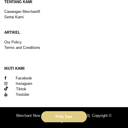
TENTANG KAMI
Cawangan Merchant9
Sertai Kami
ARTIKEL
Our Policy
Terms and Conditions
Sitemap
IKUTI KAMI
Facebook
Instagram
Tiktok
Youtube
Merchant Nine Sdn Bhd (No. 201601039113). Copyright ©
Pilih Saiz
2026.All rights reserved.