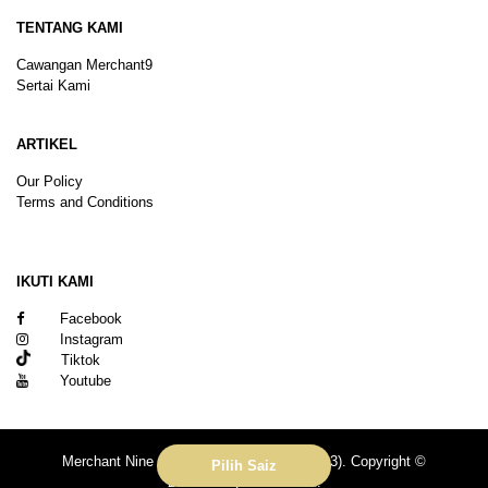
TENTANG KAMI
Cawangan Merchant9
Sertai Kami
ARTIKEL
Our Policy
Terms and Conditions
Sitemap
IKUTI KAMI
Facebook
Instagram
Tiktok
Youtube
Merchant Nine Sdn Bhd (No. 201601039113). Copyright ©
Pilih Saiz
2026.All rights reserved.