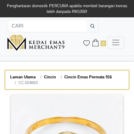
Penghantaran domestik PERCUMA apabila membeli barangan kemas
lebih daripada RM1000!
0
Laman Utama
Cincin
Cincin Emas Permata 916
CC-024663