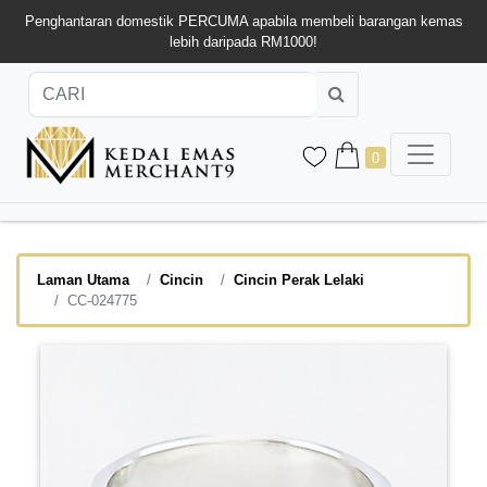
Penghantaran domestik PERCUMA apabila membeli barangan kemas
lebih daripada RM1000!
0
Laman Utama
Cincin
Cincin Perak Lelaki
CC-024775