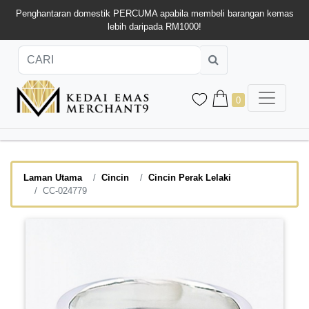
Penghantaran domestik PERCUMA apabila membeli barangan kemas
lebih daripada RM1000!
0
Laman Utama
Cincin
Cincin Perak Lelaki
CC-024779