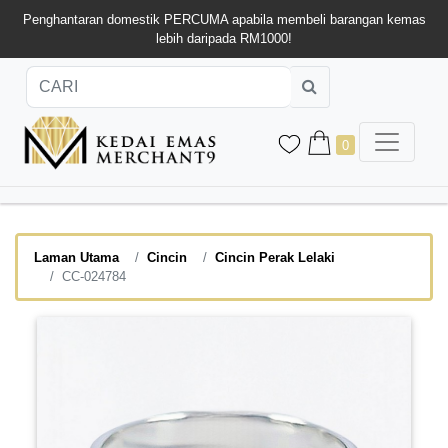
Penghantaran domestik PERCUMA apabila membeli barangan kemas
lebih daripada RM1000!
0
Laman Utama
Cincin
Cincin Perak Lelaki
CC-024784